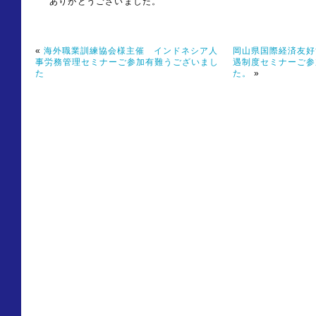
ありがとうございました。
«
海外職業訓練協会様主催 インドネシア人
岡山県国際経済友好
事労務管理セミナーご参加有難うございまし
遇制度セミナーご参
た
た。
»