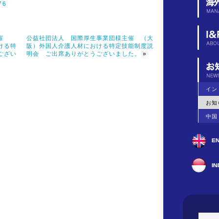
76
主催
公益社団法人 国際厚生事業団様主催 （大
ける特
阪）外国人介護人材における特定技能制度説
ござい
明会 ご出席ありがとうございました。
»
イン
お知
中国