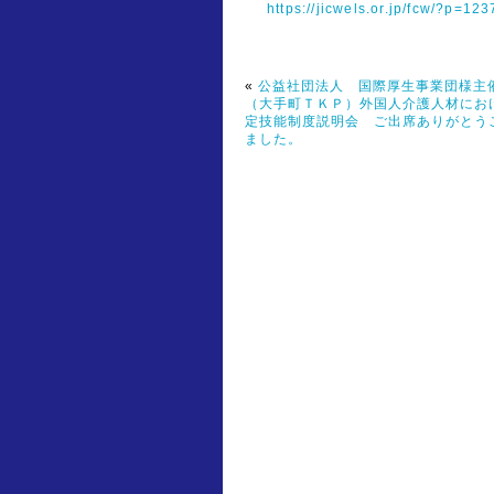
https://jicwels.or.jp/fcw/?p=123
«
公益社団法人 国際厚生事業団様
（大手町ＴＫＰ）外国人介護人材にお
定技能制度説明会 ご出席ありがとう
ました。