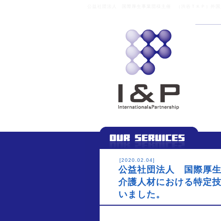
公益社団法人 国際厚生事業団様主催 （渋谷ＴＫＰ）外国人
[2020.02.04]
公益社団法人 国際厚
介護人材における特定
いました。