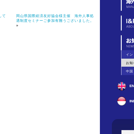
して
岡山県国際経済友好協会様主催 海外人事処
遇制度セミナーご参加有難うございました。
»
イン
お知
中国