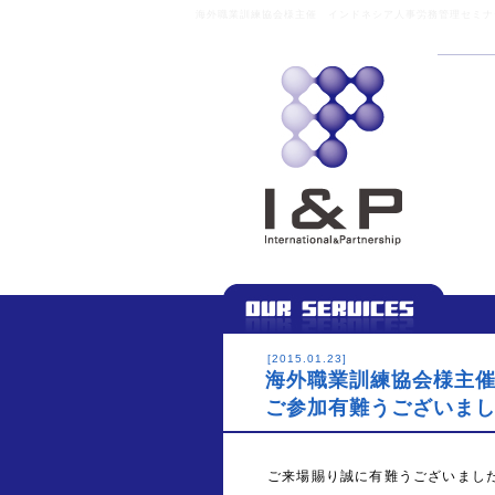
海外職業訓練協会様主催 インドネシア人事労務管理セミナー
[2015.01.23]
海外職業訓練協会様主
ご参加有難うございま
ご来場賜り誠に有難うございまし