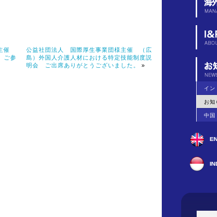
様主催
公益社団法人 国際厚生事業団様主催 （広
）ご参
島）外国人介護人材における特定技能制度説
明会 ご出席ありがとうございました。
»
イン
お知
中国