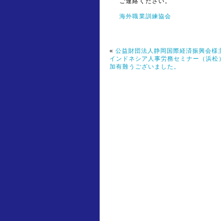
ご連絡ください。
海外職業訓練協会
«
公益財団法人静岡国際経済振興会
インドネシア人事労務セミナー（浜松
加有難うございました。